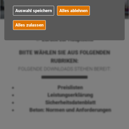
Auswahl speichern
Alles ablehnen
Alles zulassen
← Zurück zur Hauptseite
BIITE WÄHLEN SIE AUS FOLGENDEN
RUBRIKEN:
FOLGENDE DOWNLOADS STEHEN BEREIT:
Preislisten
Leistungserklärung
Sicherheitsdatenblatt
Beton: Normen und Anforderungen