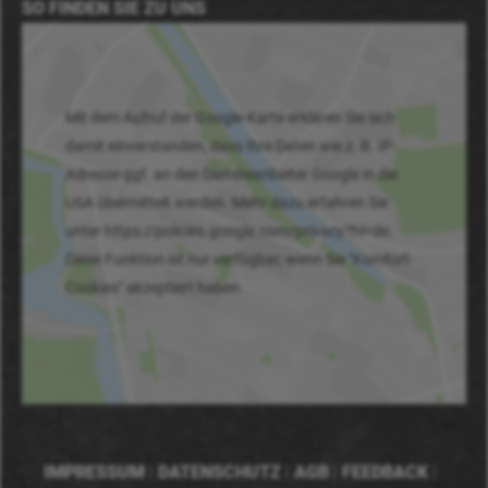
SO FINDEN SIE ZU UNS
Mit dem Aufruf der Google-Karte erklären Sie sich
damit einverstanden, dass Ihre Daten wie z. B. IP-
Adresse ggf. an den Diensteanbieter Google in die
USA übermittelt werden. Mehr dazu erfahren Sie
unter https://policies.google.com/privacy?hl=de.
Diese Funktion ist nur verfügbar, wenn Sie "Komfort-
Cookies" akzeptiert haben.
IMPRESSUM
|
DATENSCHUTZ
|
AGB
|
FEEDBACK
|