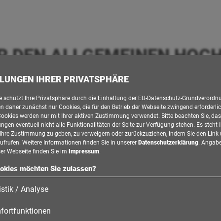
R DEN ALLGEMEINEN HOCH
LLUNGEN IHRER PRIVATSPHÄRE
 NACH DIN EN 206-1 UND DIN 104
e schützt Ihre Privatsphäre durch die Einhaltung der EU-Datenschutz-Grundverord
 daher zunächst nur Cookies, die für den Betrieb der Webseite zwingend erforderlic
ndung:
Cookies werden nur mit Ihrer aktiven Zustimmung verwendet. Bitte beachten Sie, das
lungen eventuell nicht alle Funktionalitäten der Seite zur Verfügung stehen. Es steht 
i, Ihre Zustimmung zu geben, zu verweigern oder zurückzuziehen, indem Sie den Link
ndungsbauteile
aufrufen. Weitere Informationen finden Sie in unserer
Datenschutzerklärung
. Angab
ser Webseite finden Sie im
Impressum
.
ässiger Beton für Außenbauteile
okies möchten Sie zulassen?
ige Bauteile (LH)
istik / Analyse
gen und Beratungen zu den einzelnen Produktgrupp
fortfunktionen