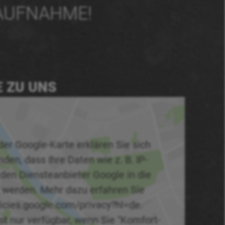
AUFNAHME!
E ZU UNS
der Google-Karte erklären Sie sich
den, dass Ihre Daten wie z. B. IP-
 den Diensteanbieter Google in die
 werden. Mehr dazu erfahren Sie
licies.google.com/privacy?hl=de.
st nur verfügbar, wenn Sie "Komfort-