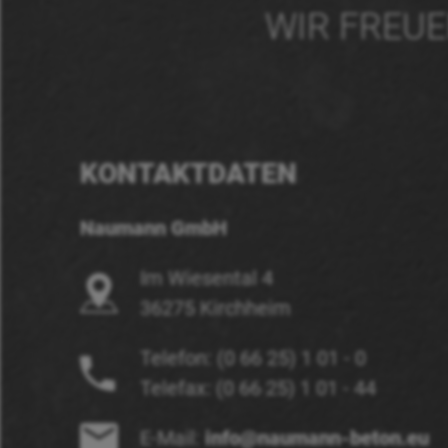
WIR FREU
KONTAKTDATEN
Naumann GmbH
Im Wiesental 4
36275 Kirchheim
Telefon: (0 66 25) 1 01 - 0
Telefax: (0 66 25) 1 01 - 44
E-Mail:
info@naumann-beton.eu