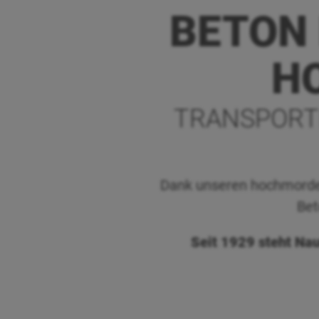
BETON 
H
TRANSPORTB
Dank unseren hochmorder
Bet
Seit 1929 steht Na