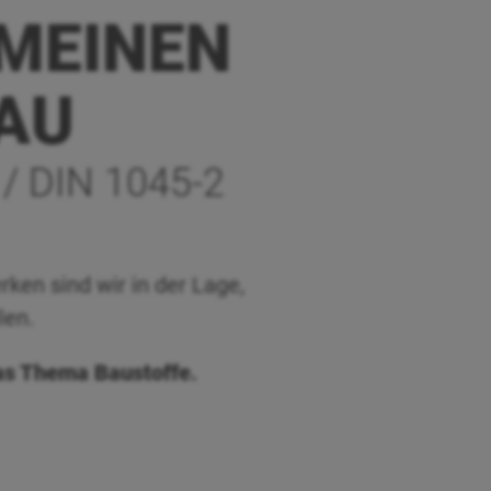
EMEINEN
AU
 DIN 1045-2
en sind wir in der Lage,
len.
as Thema Baustoffe.