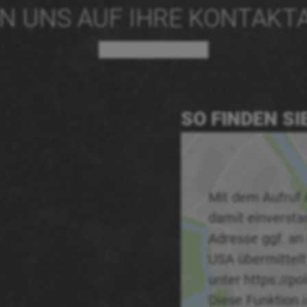
EN UNS AUF IHRE KONTAKT
SO FINDEN SI
Mit dem Aufruf 
damit einverstan
Adresse ggf. an
USA übermittelt
unter https://po
Diese Funktion i