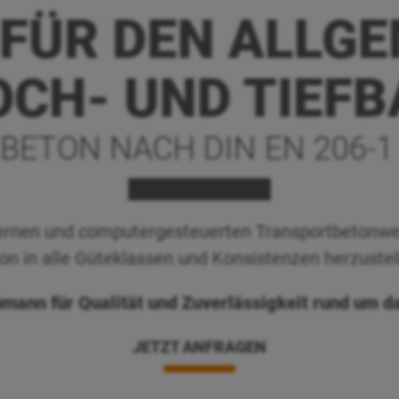
FÜR DEN ALLG
OCH- UND TIEFB
ETON NACH DIN EN 206-1 /
nen und computergesteuerten Transportbetonwerk
on in alle Güteklassen und Konsistenzen herzustel
umann für Qualität und Zuverlässigkeit rund um d
JETZT ANFRAGEN