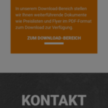
In unserem Download-Bereich stellen
wir Ihnen weiterführende Dokumente
wie Preislisten und Flyer im PDF-Format
zum Download zur Verfügung.
ZUM DOWNLOAD-BEREICH
KONTAKT